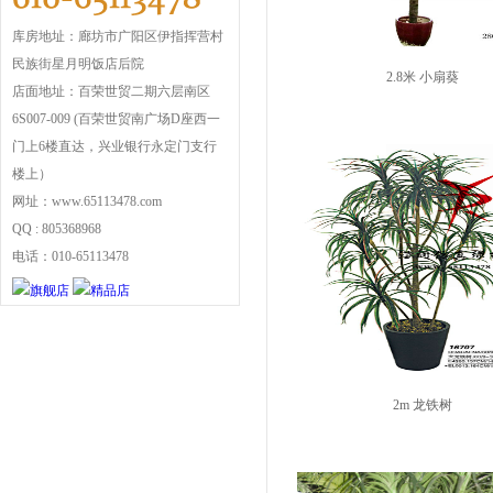
库房地址：廊坊市广阳区伊指挥营村
民族街星月明饭店后院
2.8米 小扇葵
店面地址：百荣世贸二期六层南区
6S007-009 (百荣世贸南广场D座西一
门上6楼直达，兴业银行永定门支行
楼上）
网址：www.65113478.com
QQ : 805368968
电话：010-65113478
2m 龙铁树