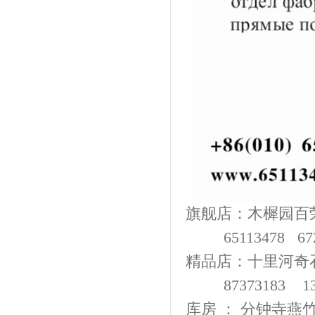
旗舰店：木樨园百荣世
65113478 6727
精品店：十里河奇
87373183 137
库房 ： 分钟寺燕