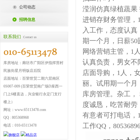
公司动态
滢润仿真绿植蔬果
进销存财务管理，
招聘信息
入工作，态度认真
联系我们
Contact us
期一个月，日薪50
网络营销主管，1
认真负责，男女不限
库房地址：廊坊市广阳区伊指挥营村
民族街星月明饭店后院
店面导购，1人，
店面地址：百荣世贸二期六层南区
丽。试用期一个月，
6S007-009 (百荣世贸南广场D座西一
库房管理。杂工， 
门上6楼直达，兴业银行永定门支行
楼上）
度诚恳，吃苦耐劳
网址：www.65113478.com
有意者可打电话，1369
QQ : 805368968
工作QQ，805368
电话：010-65113478